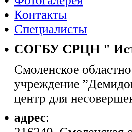
Фотогалерея
Контакты
Специалисты
СОГБУ СРЦН "
Ис
Смоленское областно
учреждение ”Демидо
центр для несоверше
адрес
:
216240, Смоленская 