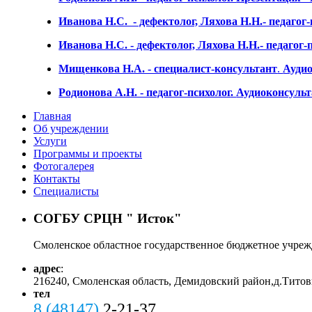
Иванова Н.С. - дефектолог, Ляхова Н.Н.- педагог
Иванова Н.С. - дефектолог, Ляхова Н.Н.- педагог-
Мищенкова Н.А. - специалист-консультант
.
Аудио
Родионова А.Н. - педагог-психолог
.
Аудиоконсульт
Главная
Об учреждении
Услуги
Программы и проекты
Фотогалерея
Контакты
Специалисты
СОГБУ СРЦН "
Исток"
Смоленское областное государственное бюджетное учре
адрес
:
216240, Смоленская область, Демидовский район,д.Тито
тел
8 (48147)
2-21-37