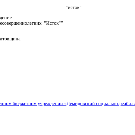
"исток"
ждение
несовершеннолетних "Исток"”
Титовщина
нном бюджетном учреждении «Демидовский социально-реабили