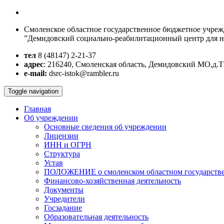
Смоленское областное государственное бюджетное учре
”Демидовский социально-реабилитационный центр для 
тел
8 (48147)
2-21-37
адрес
: 216240, Смоленская область, Демидовский МО,д.
e-mail:
dsrc-istok@rambler.ru
Toggle navigation
Главная
Об учреждении
Основные сведения об учреждении
Лицензии
ИНН и ОГРН
Структура
Устав
ПОЛОЖЕНИЕ о смоленском областном государстве
Финансово-хозяйственная деятельность
Документы
Учредители
Госзадание
Образовательная деятельность